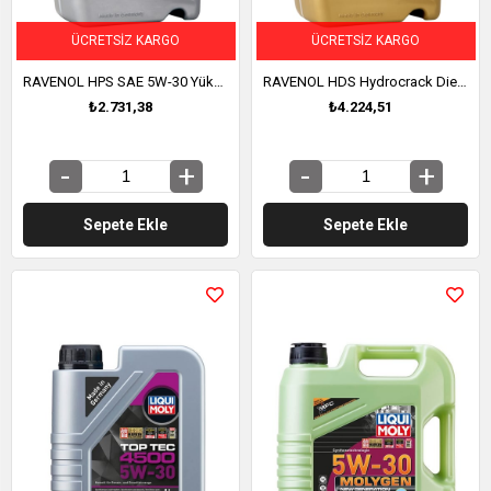
ÜCRETSIZ KARGO
ÜCRETSIZ KARGO
RAVENOL HPS SAE 5W-30 Yüksek Performanslı Yarı Sentetik Motor Yağı 4 Litre (1111117-004)
RAVENOL HDS Hydrocrack Diesel Specific SAE 5W-30 Tam Sentetik Motor Yağı 5 Litre (1111121-005)
₺2.731,38
₺4.224,51
Sepete Ekle
Sepete Ekle