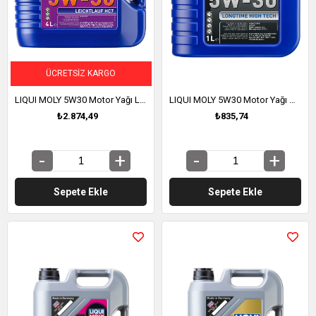
ÜCRETSIZ KARGO
LIQUI MOLY 5W30 Motor Yağı Leichtlauf HC7 4 Litre (8461)
LIQUI MOLY 5W30 Motor Yağı DPF'li Sentetik LONGTIME HIGH TECH 1 Litre (9506)
₺2.874,49
₺835,74
Sepete Ekle
Sepete Ekle