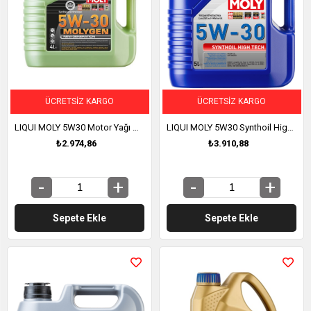
ÜCRETSIZ KARGO
ÜCRETSIZ KARGO
LIQUI MOLY 5W30 Motor Yağı Molygen New Generation 4 Litre (9089)
LIQUI MOLY 5W30 Synthoil High Tech Tam Sentetik Motor Yağı 5 Litre (20959)
₺2.974,86
₺3.910,88
Sepete Ekle
Sepete Ekle