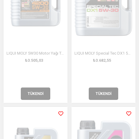
LIQUI MOLY 5W30 Motor Yağı Tam Sentetik TOP TEC 4200 4Litre (3715)
LIQUI MOLY Special Tec DX1 5W30 Motor Yağı 5 Litre (20969)
₺3.505,03
₺3.682,55
TÜKENDI
TÜKENDI