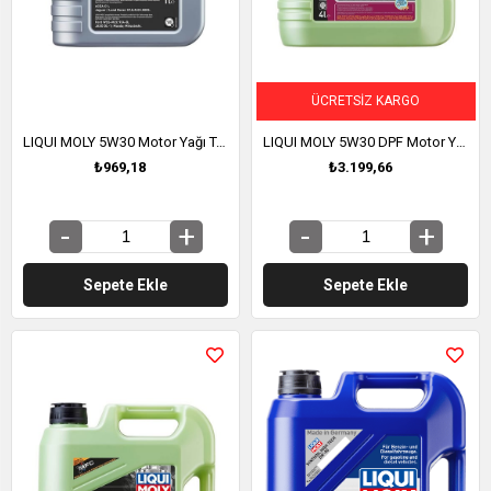
ÜCRETSIZ KARGO
LIQUI MOLY 5W30 Motor Yağı Tam Sentetik TOP TEC 4500 1 Litre (2317)
LIQUI MOLY 5W30 DPF Motor Yağı Molygen New Generation 4 Litre (21225)
₺969,18
₺3.199,66
Sepete Ekle
Sepete Ekle