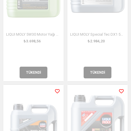
LIQUI MOLY 5W30 Motor Yağı Molygen New Generation 5 Litre (9952)
LIQUI MOLY Special Tec DX1 5W30 Motor Yağı 4 Litre (20968)
₺3.698,56
₺2.984,20
TÜKENDI
TÜKENDI