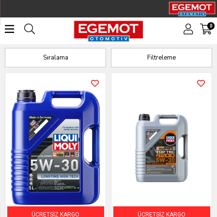
0
5W30
Sıralama
Filtreleme
ÜCRETSIZ KARGO
ÜCRETSIZ KARGO