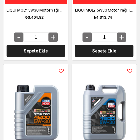
LIQUI MOLY 5W30 Motor Yağı DPF'li Sentetik LONGTIME HIGH TECH 5 Litre (9507)
LIQUI MOLY 5W30 Motor Yağı Tam Sentetik TOP TEC 4200 5 Litre (8973)
₺3.404,82
₺4.313,74
Sepete Ekle
Sepete Ekle