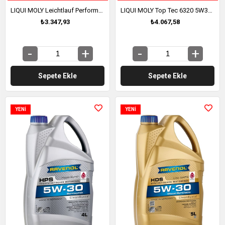
LIQUI MOLY Leichtlauf Performance 5W30 5 Litre (21364)
LIQUI MOLY Top Tec 6320 5W30 Motor Yağı 5 Litre (23167)
₺3.347,93
₺4.067,58
Sepete Ekle
Sepete Ekle
YENI
YENI
ÜRÜN
ÜRÜN