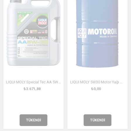
LIQUI MOLY Special Tec AA 5W-30 5 Litre (7530)
LIQUI MOLY 5W30 Motor Yağı DPF'li Sentetik LONGTIME HIGH TECH 205l
₺3.671,88
₺0,00
TÜKENDI
TÜKENDI