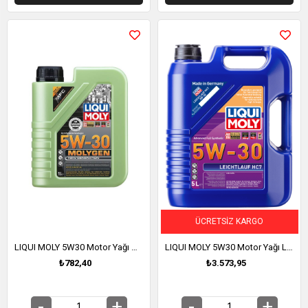
ÜCRETSIZ KARGO
LIQUI MOLY 5W30 Motor Yağı Molygen New Generation 1 Litre (9047)
LIQUI MOLY 5W30 Motor Yağı Leichtlauf HC7 5 Litre (8542)
₺782,40
₺3.573,95