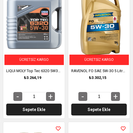
ÜCRETSIZ KARGO
ÜCRETSIZ KARGO
LIQUI MOLY Top Tec 6320 5W30 Motor Yağı 4 Litre (23166)
RAVENOL FO SAE 5W-30 5 Litre (1111115-005)
₺3.264,19
₺3.302,15
Sepete Ekle
Sepete Ekle