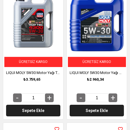
ÜCRETSIZ KARGO
ÜCRETSIZ KARGO
LIQUI MOLY 5W30 Motor Yağı Tam Sentetik TOP TEC 4300 5 Litre (2324)
LIQUI MOLY 5W30 Motor Yağı DPF'li Sentetik LONGTIME HIGH TECH 4 Litre (1144)
₺3.759,65
₺2.960,34
Sepete Ekle
Sepete Ekle