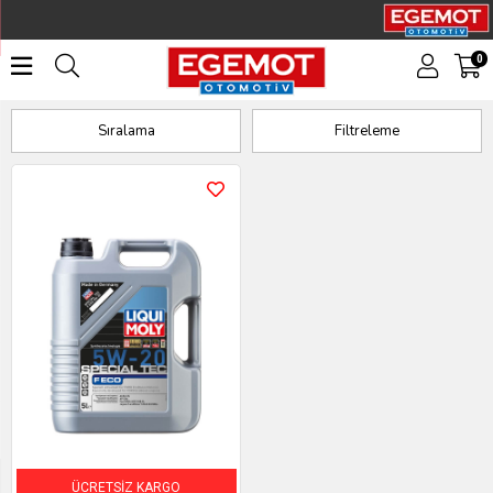
0
5W20
Sıralama
Filtreleme
ÜCRETSIZ KARGO