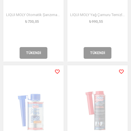
LIQUI MOLY Otomatik Şanzıman Temizleyici 300 ml (2512)
LIQUI MOLY Yağ Çamuru Temizleyici 300 ml (5200)
₺730,05
₺990,55
TÜKENDI
TÜKENDI