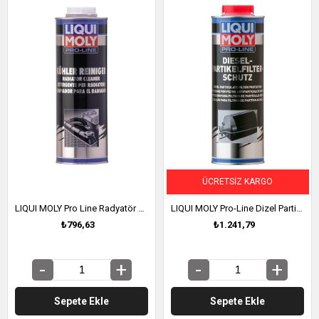
ÜCRETSIZ KARGO
LIQUI MOLY Pro Line Radyatör Temizleyici 1 Litre (5189)
LIQUI MOLY Pro-Line Dizel Partikül Filtre (DPF) Koruması 1 litre (5123)
₺796,63
₺1.241,79
Sepete Ekle
Sepete Ekle