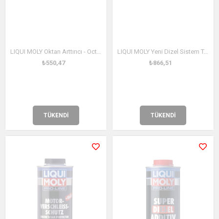
LIQUI MOLY Oktan Arttırıcı - Octane Plus 150 ml (8351)
LIQUI MOLY Yeni Dizel Sistem Temizleyici Yakıt Katkısı 300 ml (21491)
₺550,47
₺866,51
TÜKENDI
TÜKENDI