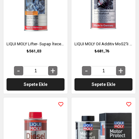
LIQUI MOLY Lifter- Supap İteceği Katkısı 300 ml (1009)
LIQUI MOLY Oil Additiv MoS2'li Yağ Katkısı 200 ml (1012)
₺561,03
₺681,76
Sepete Ekle
Sepete Ekle