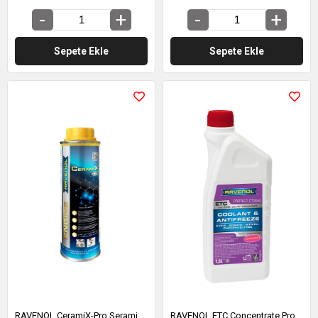
Sepete Ekle
Sepete Ekle
RAVENOL CeramiX-Pro Seramik Motor Koruyucu Katkı 300 ML (1390324-300)
RAVENOL ETC Concentrate Protect C12evo 1.5 Litre (1410165-150)