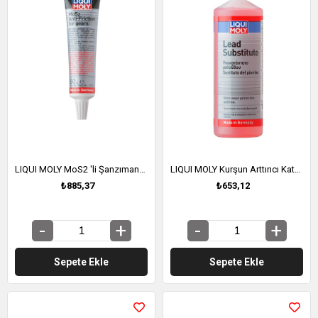
LIQUI MOLY MoS2 'li Şanzıman-Dişli Yağı Katkısı 50 gr (2510)
LIQUI MOLY Kurşun Arttırıcı Katkı 250 ml (1010)
₺885,37
₺653,12
Sepete Ekle
Sepete Ekle