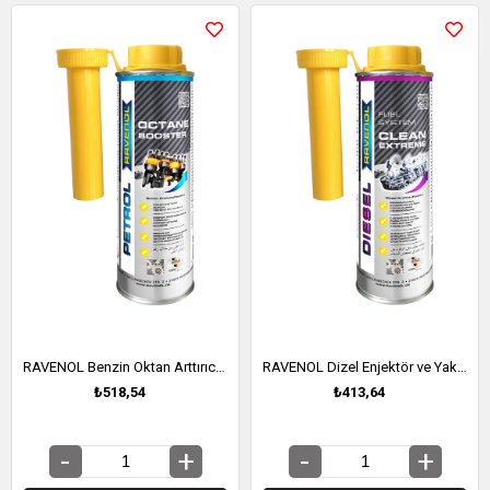
RAVENOL Benzin Oktan Arttırıcı 300 ML (1390209-300)
RAVENOL Dizel Enjektör ve Yakıt Sistemi Temizleyici 300 ML (1390247-300)
₺518,54
₺413,64