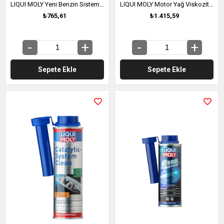
LIQUI MOLY Yeni Benzin Sistem Temizleyici Yakıt Katkısı 300 ml (21492)
LIQUI MOLY Motor Yağ Viskozite Koruyucu Katkı 1 Litre (5196)
₺765,61
₺1.415,59
Sepete Ekle
Sepete Ekle