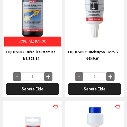
ÜCRETSIZ KARGO
LIQUI MOLY Hidrolik Sistem Katkısı 1 Litre (5116)
LIQUI MOLY Direksiyon Hidrolik Sistemi Sızıntı Önleyici 35 ml (1099)
₺1.393,14
₺349,61
Sepete Ekle
Sepete Ekle