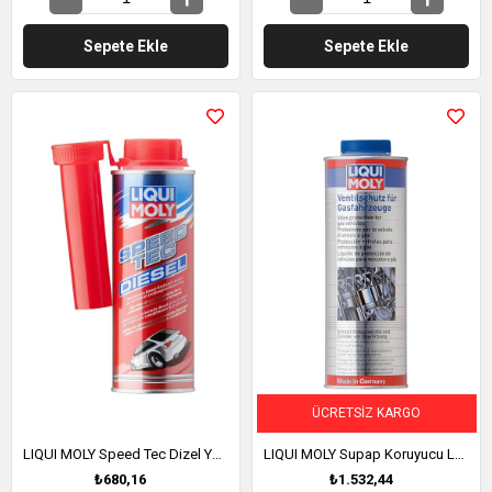
Sepete Ekle
Sepete Ekle
ÜCRETSIZ KARGO
LIQUI MOLY Speed Tec Dizel Yakıt Katkısı 250 ml (3722)
LIQUI MOLY Supap Koruyucu LPG'li Araçlar 1 l. (4012)
₺680,16
₺1.532,44