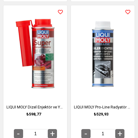
LIQUI MOLY Dizel Enjektör ve Yanma Odası Temizleyici Yakıt Katkısı 250 ml (5120)
LIQUI MOLY Pro-Line Radyatör Sızıntı Önleyici 250 Ml. (5178)
₺598,77
₺529,93