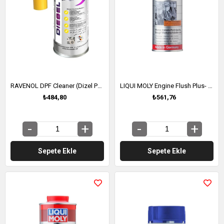
RAVENOL DPF Cleaner (Dizel Partikül Filtresi Temizleyici) 300 ML (1390250-300)
LIQUI MOLY Engine Flush Plus- Motor İçi Temizleyici 300 ml (2657)
₺484,80
₺561,76
Sepete Ekle
Sepete Ekle