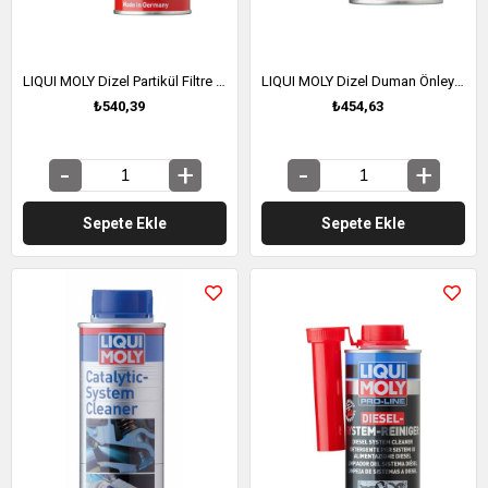
LIQUI MOLY Dizel Partikül Filtre DPF Koruyucu 250 ml (5148)
LIQUI MOLY Dizel Duman Önleyici 150 ml (5180)
₺540,39
₺454,63
Sepete Ekle
Sepete Ekle