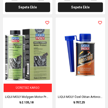
Sepete Ekle
Sepete Ekle
ÜCRETSIZ KARGO
LIQUI MOLY Molygen Motor Protect Sentetik Yağ Katkısı 500 ml (1015)
LIQUI MOLY Özel Oktan Arttırıcı + / Octane Booster (21280)
₺2.135,18
₺707,25