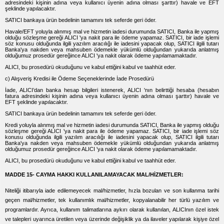
adresindeki kişinin adına veya kullanıcı üyenin adına olması şarttır) havale ve EFT
şeklinde yapılacaktır.
SATICI bankaya ürün bedelinin tamamını tek seferde geri öder.
Havale/EFT yoluyla alınmış mal ve hizmetin iadesi durumunda SATICI, Banka ile yapmış
olduğu sözleşme gereği ALICI 'ya nakit para ile ödeme yapamaz. SATICI, bir iade işlemi
söz konusu olduğunda ilgili yazılım aracılığı ile iadesini yapacak olup, SATICI ilgili tutarı
Banka'ya nakden veya mahsuben ödemekle yükümlü olduğundan yukarıda anlatmış
olduğumuz prosedür gereğince ALICI 'ya nakit olarak ödeme yapılamamaktadır.
ALICI, bu prosedürü okuduğunu ve kabul ettiğini kabul ve taahhüt eder.
c) Alışveriş Kredisi ile Ödeme Seçeneklerinde İade Prosedürü
İade, ALICI’dan banka hesap bilgileri istenerek, ALICI 'nın belirttiği hesaba (hesabın
fatura adresindeki kişinin adına veya kullanıcı üyenin adına olması şarttır) havale ve
EFT şeklinde yapılacaktır.
SATICI bankaya ürün bedelinin tamamını tek seferde geri öder.
Kredi yoluyla alınmış mal ve hizmetin iadesi durumunda SATICI, Banka ile yapmış olduğu
sözleşme gereği ALICI 'ya nakit para ile ödeme yapamaz. SATICI, bir iade işlemi söz
konusu olduğunda ilgili yazılım aracılığı ile iadesini yapacak olup, SATICI ilgili tutarı
Banka'ya nakden veya mahsuben ödemekle yükümlü olduğundan yukarıda anlatmış
olduğumuz prosedür gereğince ALICI 'ya nakit olarak ödeme yapılamamaktadır.
ALICI, bu prosedürü okuduğunu ve kabul ettiğini kabul ve taahhüt eder.
MADDE 15- CAYMA HAKKI KULLANILAMAYACAK MAL/HİZMETLER:
Niteliği itibarıyla iade edilemeyecek mal/hizmetler, hızla bozulan ve son kullanma tarihi
geçen mal/hizmetler, tek kullanımlık mal/hizmetler, kopyalanabilir her türlü yazılım ve
programlardır. Ayrıca, kullanım talimatlarına aykırı olarak kullanılan, ALICInın özel istek
ve talepleri uyarınca üretilen veya üzerinde değişiklik ya da ilaveler yapılarak kişiye özel