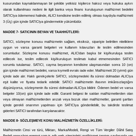
kusurundan kaynaklanmayan bir şekilde yetkisiz kişilerce haksız veya hukuka aykırı
olarak kullanılması nedeni ile ilgili banka veya finans kuruluşunun mal/hizmet bedelini
SATICIya ödememesi halinde, ALICI kendisine teslim edilmiş olması kaydıyla mal/hizmeti
3 (Üç) gün içinde SATICIya göndermekle yükümlüdür.
MADDE 7- SATICININ BEYAN VE TAAHHÜTLERİ:
SATICI, sözleşme konusu mal/hizmetin sağlam, eksiksiz, siparişte belirtilen niteliklere
uygun ve varsa garanti belgeleri ve kullanım kılavuzları ile teslim edilmesinden
sorumludur. Sözleşme konusu mal/hizmet, ALICIdan başka bir kişi/kuruluşa teslim
edilecek ise, teslim edilecek kişi/kuruluşun teslimatı kabul etmemesinden SATICI
sorumlu tutulamaz. SATICI, cayma beyanının kendisine ulaşmasından sonra 10 (on)
gün içinde mal/hizmet bedelini, varsa kıymetli evrakı iade eder. Mal/hizmeti 20 (yirmi) gün
içinde iade alır. Haklı gerekçelerle SATICI, sözleşmedeki ifa süresi dolmadan ALICIya
eşit kalite ve fiyatta tedarik edebilir. SATICI mal/hizmetin ifasının imkânsızlaştığını
düşünüyorsa, sözleşmenin ifa süresi dolmadan ALICIya bildirir. Ödenen bedel ve varsa
belgeler 10(on) gün içinde iade edilir. Garanti belgesi ile satılan mal/hizmetlerden olan
veya olmayan mal/hizmetlerden arızalı veya bozuk olan mal/hizmetler, garanti şartları
içinde gerekli onarımın yapılması için SATICIya gönderilebilir, bu takdirde teslimat
giderleri SATICI tarafından karşılanacaktır.
MADDE 8- SÖZLEŞMEYE KONU MAL/HİZMETİN ÖZELLİKLERİ:
Mal/hizmetin Cinsi ve türü, Miktarı, Marka/Modeli, Rengi ve Tüm Vergiler Dâhil Satış
Bedeli www.shop.egemot.com.tr adlı web sitesindeki mal/hizmet tanıtım sayfasında yer