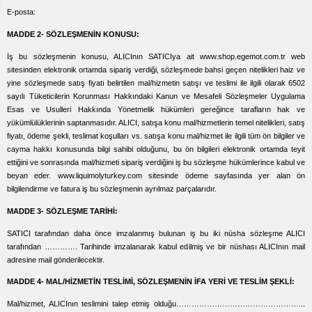
E-posta:
MADDE 2- SÖZLEŞMENİN KONUSU:
İş bu sözleşmenin konusu, ALICInın SATICIya ait www.shop.egemot.com.tr web
sitesinden elektronik ortamda sipariş verdiği, sözleşmede bahsi geçen nitelikleri haiz ve
yine sözleşmede satış fiyatı belirtilen mal/hizmetin satışı ve teslimi ile ilgili olarak 6502
sayılı Tüketicilerin Korunması Hakkındaki Kanun ve Mesafeli Sözleşmeler Uygulama
Esas ve Usulleri Hakkında Yönetmelik hükümleri gereğince tarafların hak ve
yükümlülüklerinin saptanmasıdır. ALICI, satışa konu mal/hizmetlerin temel nitelikleri, satış
fiyatı, ödeme şekli, teslimat koşulları vs. satışa konu mal/hizmet ile ilgili tüm ön bilgiler ve
cayma hakkı konusunda bilgi sahibi olduğunu, bu ön bilgileri elektronik ortamda teyit
ettiğini ve sonrasında mal/hizmeti sipariş verdiğini iş bu sözleşme hükümlerince kabul ve
beyan eder. www.liquimolyturkey.com sitesinde ödeme sayfasında yer alan ön
bilgilendirme ve fatura iş bu sözleşmenin ayrılmaz parçalarıdır.
MADDE 3- SÖZLEŞME TARİHİ:
SATICI tarafından daha önce imzalanmış bulunan iş bu iki nüsha sözleşme ALICI
tarafından …………. Tarihinde imzalanarak kabul edilmiş ve bir nüshası ALICInın mail
adresine mail gönderilecektir.
MADDE 4- MAL/HİZMETİN TESLİMİ, SÖZLEŞMENİN İFA YERİ VE TESLİM ŞEKLİ:
Mal/hizmet, ALICInın teslimini talep etmiş olduğu…………………………………………...