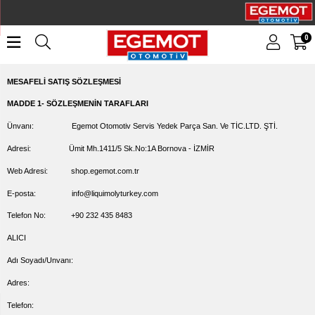
0
MESAFELİ SATIŞ SÖZLEŞMESİ
MADDE 1- SÖZLEŞMENİN TARAFLARI
Ünvanı: Egemot Otomotiv Servis Yedek Parça San. Ve TİC.LTD. ŞTİ.
Adresi: Ümit Mh.1411/5 Sk.No:1A Bornova - İZMİR
Web Adresi: shop.egemot.com.tr
E-posta:
info@liquimolyturkey.com
Telefon No: +90 232 435 8483
ALICI
Adı Soyadı/Unvanı:
Adres:
Telefon: