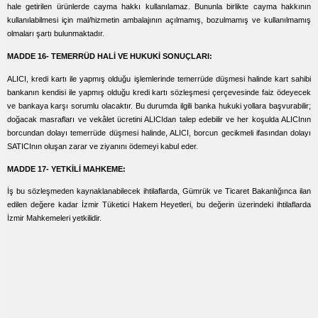
hale getirilen ürünlerde cayma hakkı kullanılamaz. Bununla birlikte cayma hakkının
kullanılabilmesi için mal/hizmetin ambalajının açılmamış, bozulmamış ve kullanılmamış
olmaları şartı bulunmaktadır.
MADDE 16- TEMERRÜD HALİ VE HUKUKİ SONUÇLARI:
ALICI, kredi kartı ile yapmış olduğu işlemlerinde temerrüde düşmesi halinde kart sahibi
bankanın kendisi ile yapmış olduğu kredi kartı sözleşmesi çerçevesinde faiz ödeyecek
ve bankaya karşı sorumlu olacaktır. Bu durumda ilgili banka hukuki yollara başvurabilir;
doğacak masrafları ve vekâlet ücretini ALICIdan talep edebilir ve her koşulda ALICInın
borcundan dolayı temerrüde düşmesi halinde, ALICI, borcun gecikmeli ifasından dolayı
SATICInın oluşan zarar ve ziyanını ödemeyi kabul eder.
MADDE 17- YETKİLİ MAHKEME:
İş bu sözleşmeden kaynaklanabilecek ihtilaflarda, Gümrük ve Ticaret Bakanlığınca ilan
edilen değere kadar İzmir Tüketici Hakem Heyetleri, bu değerin üzerindeki ihtilaflarda
İzmir Mahkemeleri yetkilidir.