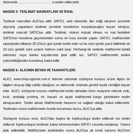
Adresinde ………………………….'a teslim edilecektir.
MADDE 5- TESLİMAT MASRAFLARI VE İFASI:
Teslimat masrafları ALICIya aittir. SATICI, web sitesinde, ilan ettiği rakamın üzerinde
alışveriş yapanların teslimat ücretinin kendisince karşılanacağını beyan etmişse,
teslimat masrafı SATICIya aittir. Teslimat; stokun müsait olması ve mal bedelinin
SATICInın hesabına geçmesinden sonra en kısa sürede yapılır. SATICI, mal/hizmetin
siparişinden itibaren 30 (Otuz) gün içinde teslim eder ve bu süre içinde yazılı bildirimle ek
10 (on) günlük süre uzatım hakkını saklı tutar. Herhangi bir nedenle mal/hizmet bedeli
ödenmez veya banka kayıtlarında iptal edilir ise, SATICI mal/hizmetin teslimi
yükümlülüğünden kurtulmuş kabul edilir.
MADDE 6- ALICININ BEYAN VE TAAHHÜTLERİ:
ALICI; www.shop.egemot.com.tr internet sitesinde sözleşme konusu ürüne ilişkin ön
bilgileri okuyup bilgi sahibi olduğunu ve elektronik ortamda gerekli teyidi verdiğini beyan
eder.
ALICI, sözleşme konusu mal/hizmeti teslim almadan önce muayene edecek ezik,
kırık, ambalajı yırtılmış vb. hasarlı ve ayıplı mal/hizmeti kargo şirketinden teslim
almayacaktır. Teslim alınan Mal/hizmetin hasarsız ve sağlam olduğu kabul edilecektir.
Teslimden sonra mal/hizmetin özenle korunması borcu,
ALICI'
ya aittir.
Sözleşme konusu ürün, ALICI'dan başka bir kişi/kuruluşa teslim edilecek ise teslim
edilecek kişi/kuruluşun teslimatı kabul etmemesinden SATICI sorumlu tutulamaz.
Fatura
iade edilmelidir. Mal/hizmetin tesliminden sonra ALICIya ait kredi kartının ALICInın