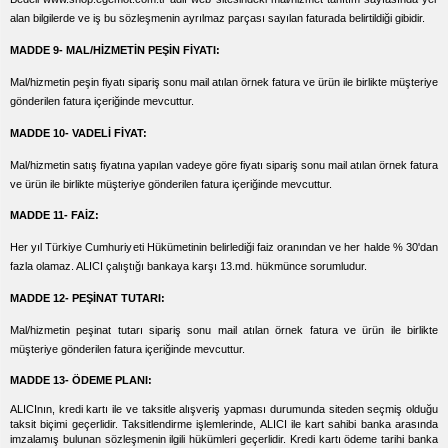
alan bilgilerde ve iş bu sözleşmenin ayrılmaz parçası sayılan faturada belirtildiği gibidir.
MADDE 9- MAL/HİZMETİN PEŞİN FİYATI:
Mal/hizmetin peşin fiyatı sipariş sonu mail atılan örnek fatura ve ürün ile birlikte müşteriye
gönderilen fatura içeriğinde mevcuttur.
MADDE 10- VADELİ FİYAT:
Mal/hizmetin satış fiyatına yapılan vadeye göre fiyatı sipariş sonu mail atılan örnek fatura
ve ürün ile birlikte müşteriye gönderilen fatura içeriğinde mevcuttur.
MADDE 11- FAİZ:
Her yıl Türkiye Cumhuriyeti Hükümetinin belirlediği faiz oranından ve her halde % 30'dan
fazla olamaz. ALICI çalıştığı bankaya karşı 13.md. hükmünce sorumludur.
MADDE 12- PEŞİNAT TUTARI:
Mal/hizmetin peşinat tutarı sipariş sonu mail atılan örnek fatura ve ürün ile birlikte
müşteriye gönderilen fatura içeriğinde mevcuttur.
MADDE 13- ÖDEME PLANI:
ALICInın, kredi kartı ile ve taksitle alışveriş yapması durumunda siteden seçmiş olduğu
taksit biçimi geçerlidir. Taksitlendirme işlemlerinde, ALICI ile kart sahibi banka arasında
imzalamış bulunan sözleşmenin ilgili hükümleri geçerlidir. Kredi kartı ödeme tarihi banka