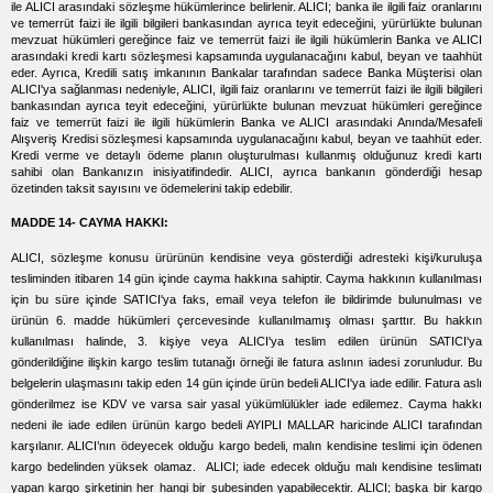
ile ALICI arasındaki sözleşme hükümlerince belirlenir. ALICI; banka ile ilgili faiz oranlarını
ve temerrüt faizi ile ilgili bilgileri bankasından ayrıca teyit edeceğini, yürürlükte bulunan
mevzuat hükümleri gereğince faiz ve temerrüt faizi ile ilgili hükümlerin Banka ve ALICI
arasındaki kredi kartı sözleşmesi kapsamında uygulanacağını kabul, beyan ve taahhüt
eder. Ayrıca, Kredili satış imkanının Bankalar tarafından sadece Banka Müşterisi olan
ALICI'ya sağlanması nedeniyle, ALICI, ilgili faiz oranlarını ve temerrüt faizi ile ilgili bilgileri
bankasından ayrıca teyit edeceğini, yürürlükte bulunan mevzuat hükümleri gereğince
faiz ve temerrüt faizi ile ilgili hükümlerin Banka ve ALICI arasındaki Anında/Mesafeli
Alışveriş Kredisi sözleşmesi kapsamında uygulanacağını kabul, beyan ve taahhüt eder.
Kredi verme ve detaylı ödeme planın oluşturulması kullanmış olduğunuz kredi kartı
sahibi olan Bankanızın inisiyatifindedir. ALICI, ayrıca bankanın gönderdiği hesap
özetinden taksit sayısını ve ödemelerini takip edebilir.
MADDE 14- CAYMA HAKKI:
ALICI, sözleşme konusu ürürünün kendisine veya gösterdiği adresteki kişi/kuruluşa
tesliminden itibaren 14 gün içinde cayma hakkına sahiptir. Cayma hakkının kullanılması
için bu süre içinde SATICI'ya faks, email veya telefon ile bildirimde bulunulması ve
ürünün 6. madde hükümleri çercevesinde kullanılmamış olması şarttır. Bu hakkın
kullanılması halinde, 3. kişiye veya ALICI'ya teslim edilen ürünün SATICI'ya
gönderildiğine ilişkin kargo teslim tutanağı örneği ile fatura aslının iadesi zorunludur. Bu
belgelerin ulaşmasını takip eden 14 gün içinde ürün bedeli ALICI'ya iade edilir. Fatura aslı
gönderilmez ise KDV ve varsa sair yasal yükümlülükler iade edilemez. Cayma hakkı
nedeni ile iade edilen ürünün kargo bedeli AYIPLI MALLAR haricinde ALICI tarafından
karşılanır. ALICI’nın ödeyecek olduğu kargo bedeli, malın kendisine teslimi için ödenen
kargo bedelinden yüksek olamaz. ALICI; iade edecek olduğu malı kendisine teslimatı
yapan kargo şirketinin her hangi bir şubesinden yapabilecektir. ALICI; başka bir kargo