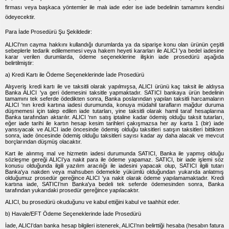
firması veya başkaca yöntemler ile malı iade eder ise iade bedelinin tamamını kendisi
ödeyecektir.
Para İade Prosedürü Şu Şekildedir:
ALICI'nın cayma hakkını kullandığı durumlarda ya da siparişe konu olan ürünün çeşitli
sebeplerle tedarik edilememesi veya hakem heyeti kararları ile ALICI 'ya bedel iadesine
karar verilen durumlarda, ödeme seçeneklerine ilişkin iade prosedürü aşağıda
belirtilmiştir:
a) Kredi Kartı ile Ödeme Seçeneklerinde İade Prosedürü
Alışveriş kredi kartı ile ve taksitli olarak yapılmışsa, ALICI ürünü kaç taksit ile aldıysa
Banka ALICI 'ya geri ödemesini taksitle yapmaktadır. SATICI bankaya ürün bedelinin
tamamını tek seferde ödedikten sonra, Banka poslarından yapılan taksitli harcamaların
ALICI 'nın kredi kartına iadesi durumunda, konuya müdahil tarafların mağdur duruma
düşmemesi için talep edilen iade tutarları, yine taksitli olarak hamil taraf hesaplarına
Banka tarafından aktarılır. ALICI 'nın satış iptaline kadar ödemiş olduğu taksit tutarları,
eğer iade tarihi ile kartın hesap kesim tarihleri çakışmazsa her ay karta 1 (bir) iade
yansıyacak ve ALICI iade öncesinde ödemiş olduğu taksitleri satışın taksitleri bittikten
sonra, iade öncesinde ödemiş olduğu taksitleri sayısı kadar ay daha alacak ve mevcut
borçlarından düşmüş olacaktır.
Kart ile alınmış mal ve hizmetin iadesi durumunda SATICI, Banka ile yapmış olduğu
sözleşme gereği ALICI’ya nakit para ile ödeme yapamaz. SATICI, bir iade işlemi söz
konusu olduğunda ilgili yazılım aracılığı ile iadesini yapacak olup, SATICI ilgili tutarı
Banka'ya nakden veya mahsuben ödemekle yükümlü olduğundan yukarıda anlatmış
olduğumuz prosedür gereğince ALICI 'ya nakit olarak ödeme yapılamamaktadır. Kredi
kartına iade, SATICI’nın Banka'ya bedeli tek seferde ödemesinden sonra, Banka
tarafından yukarıdaki prosedür gereğince yapılacaktır.
ALICI, bu prosedürü okuduğunu ve kabul ettiğini kabul ve taahhüt eder.
b) Havale/EFT Ödeme Seçeneklerinde İade Prosedürü
İade, ALICI’dan banka hesap bilgileri istenerek, ALICI’nın belirttiği hesaba (hesabın fatura