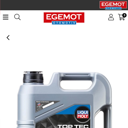
0
LIQUI MOLY 5W30 Motor Yağı Tam Sentetik TOP TEC 4600 4 Litre (3763)