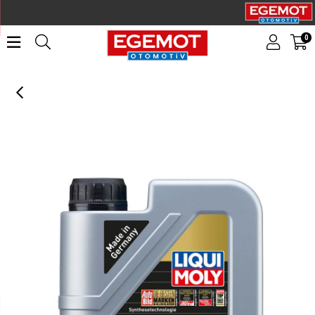
0
LIQUI MOLY 5W30 Motor Yağı Special Tec F 1 Litre (2325)