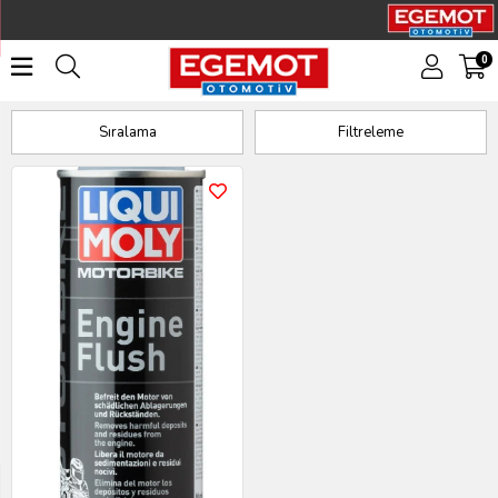
0
Motosiklet Yağ Katkıları
Sıralama
Filtreleme