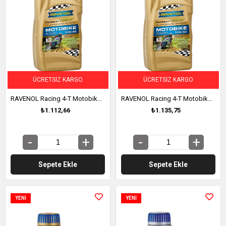
ÜCRETSIZ KARGO
ÜCRETSIZ KARGO
RAVENOL Racing 4-T Motobike SAE 10W-40 Tam Sentetik Motosiklet Yağı 1 Litre (1171106-001)
RAVENOL Racing 4-T Motobike SAE 10W-50 Tam Sentetik Motosiklet Yağı 1 Litre (1171107-001)
₺1.112,66
₺1.135,75
Sepete Ekle
Sepete Ekle
YENI
YENI
ÜRÜN
ÜRÜN