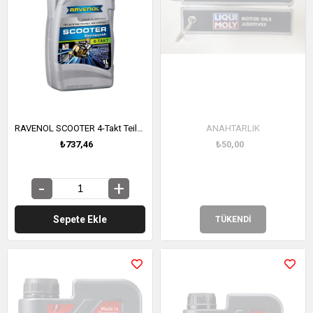
RAVENOL SCOOTER 4-Takt Teilsynth. 1 Litre (1152155-001)
ANAHTARLIK
₺737,46
₺50,00
Sepete Ekle
TÜKENDI