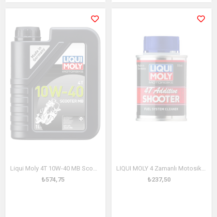
Liqui Moly 4T 10W-40 MB Scooter / Sentetik Motor Yağı 1L (20832)
LIQUI MOLY 4 Zamanlı Motosiklet Benzin Katkısı -Yakıt sistemi Temizleyici 80 ml (7824)
₺574,75
₺237,50