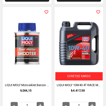
ÜCRETSIZ KARGO
LIQUI MOLY Motosiklet Benzin Katkısı (Motor Performans Arttırıcı) 80 ml (7823)
LIQUI MOLY 10W40 4T RACE Motosiklet Tam Sentetik Motor Yağı 4 Litre (20754)
₺244,15
₺4.417,50