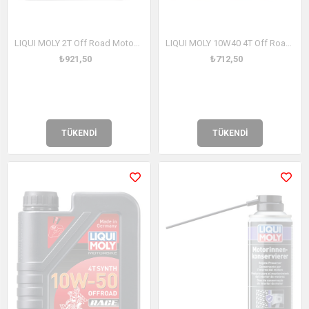
LIQUI MOLY 2T Off Road Motosiklet Yarı Sentetik Motor Yağı 1 Litre (3065)
LIQUI MOLY 10W40 4T Off Road Motosiklet Tam Sentetik Motor Yağı 1Litre (3055)
₺921,50
₺712,50
TÜKENDI
TÜKENDI