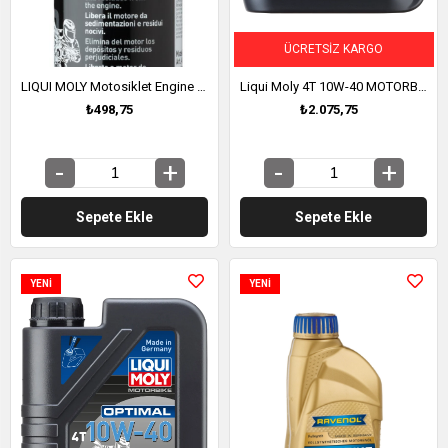
ÜCRETSIZ KARGO
LIQUI MOLY Motosiklet Engine Flush - Motor İçi Temizleyici 250ml (1657)
Liqui Moly 4T 10W-40 MOTORBİKE OPTİMAL / MİNERAL MOTOR YAĞI (4 LT) (21863)
₺498,75
₺2.075,75
Sepete Ekle
Sepete Ekle
YENI
YENI
ÜRÜN
ÜRÜN