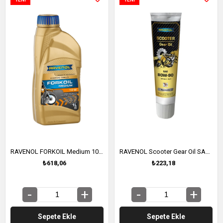
ÜRÜN
ÜRÜN
RAVENOL FORKOIL Medium 10W Çatal Yağı 1 Litre (1182104-001)
RAVENOL Scooter Gear Oil SAE 80W-90 Scooter Şanzıman Yağı 0,12 ML (1222202-120)
₺618,06
₺223,18
Sepete Ekle
Sepete Ekle