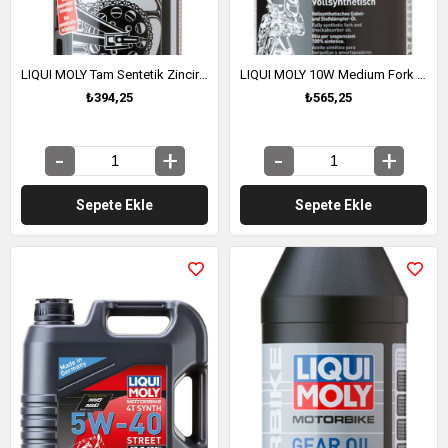
LIQUI MOLY Tam Sentetik Zincir Yağlama Spreyi (1508)
LIQUI MOLY 10W Medium Fork Oil - 10W Sentetik Amortisör Yağı (orta) 500ml (1506)
₺394,25
₺565,25
Sepete Ekle
Sepete Ekle