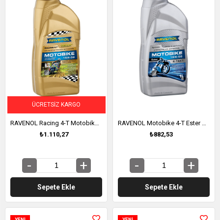
ÜCRETSIZ KARGO
RAVENOL Racing 4-T Motobike SAE 15W-50 Tam Sentetik Motosiklet Yağı 1 Litre (1171109-001)
RAVENOL Motobike 4-T Ester SAE 15W-50 Yüksek Performanslı Motosiklet Yağı 1 Litre (1172113-001)
₺1.110,27
₺882,53
Sepete Ekle
Sepete Ekle
YENI
YENI