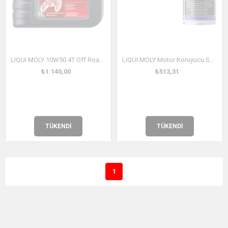
LIQUI MOLY 10W50 4T Off Road Motosiklet Tam Sentetik Motor Yağı 1 Litre (3051)
LIQUI MOLY Motor Koruyucu Sprey (Engine Preserver) 300 ml (1420)
₺1.140,00
₺513,31
TÜKENDI
TÜKENDI
1