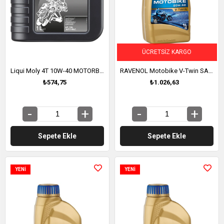
ÜCRETSIZ KARGO
Liqui Moly 4T 10W-40 MOTORBİKE OPTİMAL / MİNERAL MOTOR YAĞI (1 LT) (21862)
RAVENOL Motobike V-Twin SAE 20W-50 Fullsynth. Tam Sentetik Motosiklet Yağı 1 Litre (1171105-001)
₺574,75
₺1.026,63
Sepete Ekle
Sepete Ekle
YENI
YENI
ÜRÜN
ÜRÜN