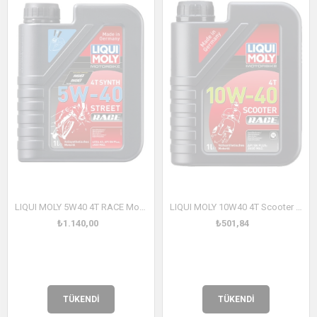
LIQUI MOLY 5W40 4T RACE Motosiklet Tam Sentetik Motor Yağı 1 Litre (2592)
LIQUI MOLY 10W40 4T Scooter Race Motosiklet Motor Yağı (20826)
₺1.140,00
₺501,84
TÜKENDI
TÜKENDI