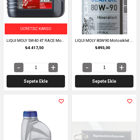
ÜCRETSIZ KARGO
LIQUI MOLY 5W40 4T RACE Motosiklet Tam Sentetik Motor Yağı 4 Litre (1685)
LIQUI MOLY 80W90 Motosiklet Şanzıman Yağı 1 Litre (3821)
₺4.417,50
₺893,00
Sepete Ekle
Sepete Ekle