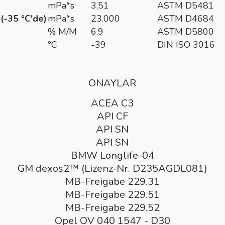
mPa*s
3,51
ASTM D5481
(-35 °C'de)
mPa*s
23.000
ASTM D4684
% M/M
6,9
ASTM D5800
°C
-39
DIN ISO 3016
ONAYLAR
ACEA C3
API CF
API SN
API SN
BMW Longlife-04
GM dexos2™ (Lizenz-Nr. D235AGDL081)
MB-Freigabe 229.31
MB-Freigabe 229.51
MB-Freigabe 229.52
Opel OV 040 1547 - D30