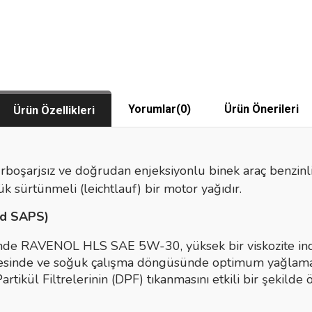
Yorumlar
(0)
Ürün Önerileri
Ürün Özellikleri
turboşarjsız ve doğrudan enjeksiyonlu binek araç benzinli
k sürtünmeli (leichtlauf) bir motor yağıdır.
id SAPS)
sinde RAVENOL HLS SAE 5W-30, yüksek bir viskozite in
evresinde ve soğuk çalışma döngüsünde optimum yağlama
Partikül Filtrelerinin (DPF) tıkanmasını etkili bir şekil