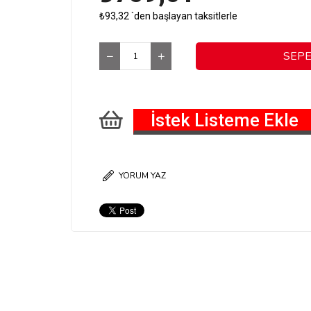
₺93,32
`den başlayan taksitlerle
İstek Listeme Ekle
YORUM YAZ