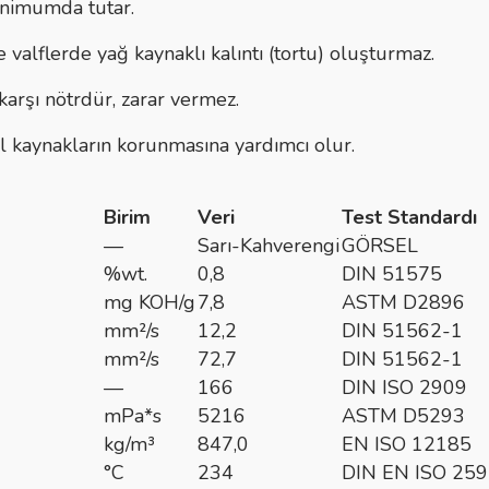
inimumda tutar.
alflerde yağ kaynaklı kalıntı (tortu) oluşturmaz.
karşı nötrdür, zarar vermez.
l kaynakların korunmasına yardımcı olur.
Birim
Veri
Test Standardı
—
Sarı-Kahverengi
GÖRSEL
%wt.
0,8
DIN 51575
mg KOH/g
7,8
ASTM D2896
mm²/s
12,2
DIN 51562-1
mm²/s
72,7
DIN 51562-1
—
166
DIN ISO 2909
mPa*s
5216
ASTM D5293
kg/m³
847,0
EN ISO 12185
°C
234
DIN EN ISO 25