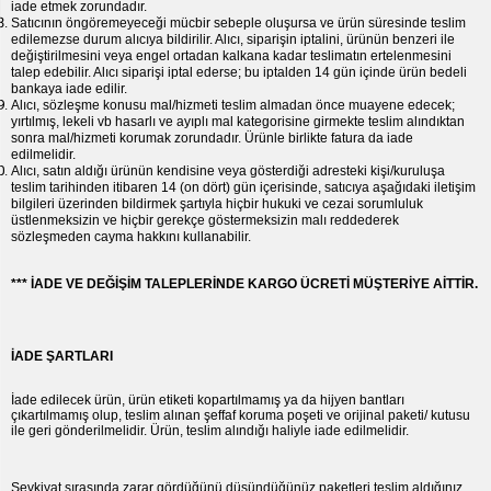
iade etmek zorundadır.
Satıcının öngöremeyeceği mücbir sebeple oluşursa ve ürün süresinde teslim
edilemezse durum alıcıya bildirilir. Alıcı, siparişin iptalini, ürünün benzeri ile
değiştirilmesini veya engel ortadan kalkana kadar teslimatın ertelenmesini
talep edebilir. Alıcı siparişi iptal ederse; bu iptalden 14 gün içinde ürün bedeli
bankaya iade edilir.
Alıcı, sözleşme konusu mal/hizmeti teslim almadan önce muayene edecek;
yırtılmış, lekeli vb hasarlı ve ayıplı mal kategorisine girmekte teslim alındıktan
sonra mal/hizmeti korumak zorundadır. Ürünle birlikte fatura da iade
edilmelidir.
Alıcı, satın aldığı ürünün kendisine veya gösterdiği adresteki kişi/kuruluşa
teslim tarihinden itibaren 14 (on dört) gün içerisinde, satıcıya aşağıdaki iletişim
bilgileri üzerinden bildirmek şartıyla hiçbir hukuki ve cezai sorumluluk
üstlenmeksizin ve hiçbir gerekçe göstermeksizin malı reddederek
sözleşmeden cayma hakkını kullanabilir.
*** İADE VE DEĞİŞİM TALEPLERİNDE KARGO ÜCRETİ MÜŞTERİYE AİTTİR.
İADE ŞARTLARI
İade edilecek ürün, ürün etiketi kopartılmamış ya da hijyen bantları
çıkartılmamış olup, teslim alınan şeffaf koruma poşeti ve orijinal paketi/ kutusu
ile geri gönderilmelidir. Ürün, teslim alındığı haliyle iade edilmelidir.
Sevkiyat sırasında zarar gördüğünü düşündüğünüz paketleri teslim aldığınız