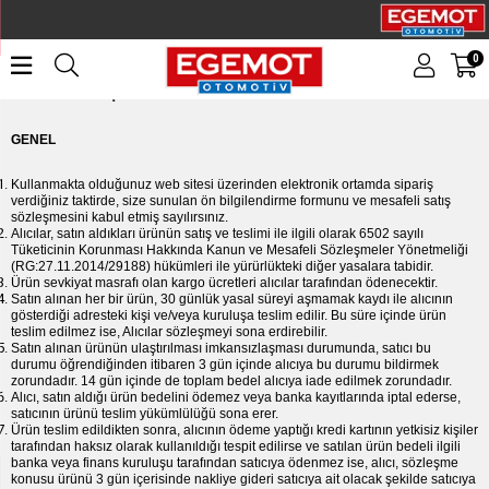
0
İPTAL- İADE KOŞULLARI
GENEL
Kullanmakta olduğunuz web sitesi üzerinden elektronik ortamda sipariş
verdiğiniz taktirde, size sunulan ön bilgilendirme formunu ve mesafeli satış
sözleşmesini kabul etmiş sayılırsınız.
Alıcılar, satın aldıkları ürünün satış ve teslimi ile ilgili olarak 6502 sayılı
Tüketicinin Korunması Hakkında Kanun ve Mesafeli Sözleşmeler Yönetmeliği
(RG:27.11.2014/29188) hükümleri ile yürürlükteki diğer yasalara tabidir.
Ürün sevkiyat masrafı olan kargo ücretleri alıcılar tarafından ödenecektir.
Satın alınan her bir ürün, 30 günlük yasal süreyi aşmamak kaydı ile alıcının
gösterdiği adresteki kişi ve/veya kuruluşa teslim edilir. Bu süre içinde ürün
teslim edilmez ise, Alıcılar sözleşmeyi sona erdirebilir.
Satın alınan ürünün ulaştırılması imkansızlaşması durumunda, satıcı bu
durumu öğrendiğinden itibaren 3 gün içinde alıcıya bu durumu bildirmek
zorundadır. 14 gün içinde de toplam bedel alıcıya iade edilmek zorundadır.
Alıcı, satın aldığı ürün bedelini ödemez veya banka kayıtlarında iptal ederse,
satıcının ürünü teslim yükümlülüğü sona erer.
Ürün teslim edildikten sonra, alıcının ödeme yaptığı kredi kartının yetkisiz kişiler
tarafından haksız olarak kullanıldığı tespit edilirse ve satılan ürün bedeli ilgili
banka veya finans kuruluşu tarafından satıcıya ödenmez ise, alıcı, sözleşme
konusu ürünü 3 gün içerisinde nakliye gideri satıcıya ait olacak şekilde satıcıya