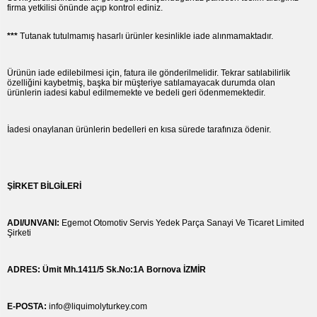
firma yetkilisi önünde açıp kontrol ediniz.
***
Tutanak tutulmamış hasarlı ürünler kesinlikle iade alınmamaktadır.
Ürünün iade edilebilmesi için, fatura ile gönderilmelidir. Tekrar satılabilirlik
özelliğini kaybetmiş, başka bir müşteriye satılamayacak durumda olan
ürünlerin iadesi kabul edilmemekte ve bedeli geri ödenmemektedir.
İadesi onaylanan ürünlerin bedelleri en kısa sürede tarafınıza ödenir.
ŞİRKET BİLGİLERİ
ADI/UNVANI:
Egemot Otomotiv Servis Yedek Parça Sanayi Ve Ticaret Limited
Şirketi
ADRES: Ümit Mh.1411/5 Sk.No:1A Bornova İZMİR
E-POSTA:
info@liquimolyturkey.com