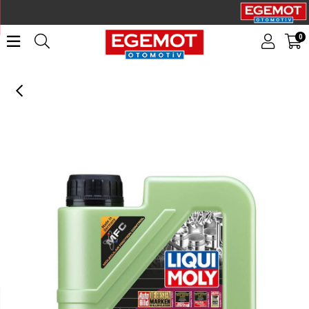
0
LIQUI MOLY 5W30 DPF Motor Yağı Molygen New Generation 1 Litre (21224)