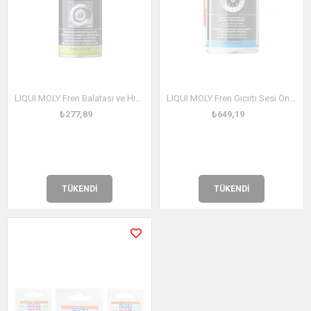
LIQUI MOLY Fren Balatası ve Hızlı Temizlik Spreyi 500 ml (3368)
LIQUI MOLY Fren Gıcırtı Sesi Önleyici Sprey (3079)
₺277,89
₺649,19
TÜKENDI
TÜKENDI