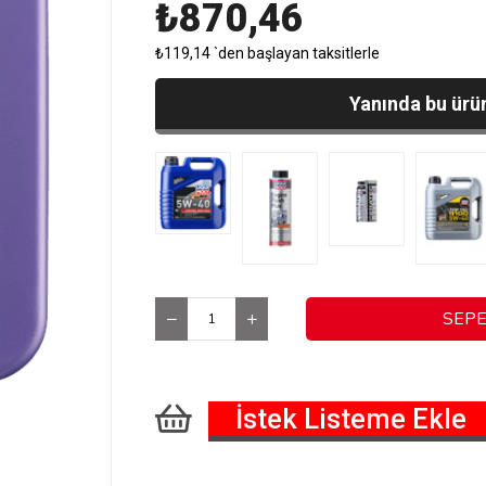
₺870,46
₺119,14
`den başlayan taksitlerle
Yanında bu ürün
İstek Listeme Ekle