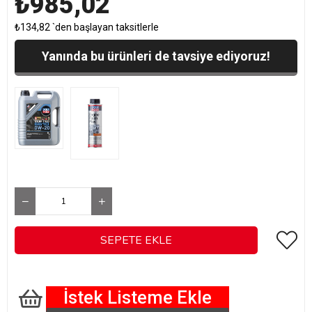
₺985,02
₺134,82
`den başlayan taksitlerle
Yanında bu ürünleri de tavsiye ediyoruz!
İstek Listeme Ekle