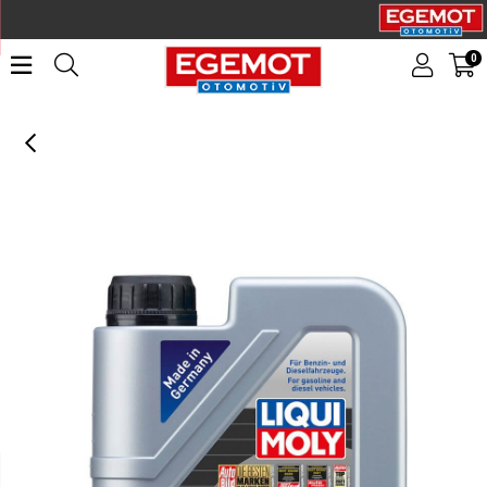
0
LIQUI MOLY 10W40 Motor Yağı MoS2'li Kısmi Sentetik LEICHTLAUF 1 Litre (2626)