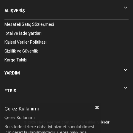
ALIŞVERİŞ
Mesafeli Satış Sözleşmesi
İptal ve İade Şartları
Kişisel Veriler Politikası
Gizlilik ve Güvenlik
Kargo Takibi
YARDIM
ETBİS
Çerez Kullanımı
Çerez Kullanımı
© 2026 shop.egemot.com.tr / Tüm Hakları Saklıdır
Bu sitede sizlere daha iyi hizmet sunulabilmesi
için çerez kullanılmaktadır. Çerez hakkında